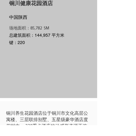
铜川健康花园酒店
中国陕西
场地面积：85,782 SM
总建筑面积：144,957 平方米
键：220
铜川养生花园酒店位于铜川市文化高层公
寓楼、三层联排别墅、五星级豪华酒店度
假村内。 220重点酒店的动感形态源于连
接北端庆陵山脉和长城南端的800公里长山