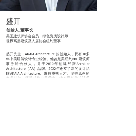
盛开
创始人, 董事长
美国建筑师协会会员﹒绿色资质设计师
世界高层建筑及人居协会纽约董事
盛开先生，AKAIA Architecture 的创始人，拥有30多
年中美建筑设计专业经验。他曾是美纽约BBG建筑师
事务所合伙人，并于2010年创建经营Archilier
Architecture（AA）品牌。2022年创立了新的设计品
牌AKAIA Architecture。秉持重视人才、坚持原创的
专业精神，紧跟时代发展需求，结合最新的设计理
念，始终如一地为客户提供独到的创意解决方案。
盛开先生带领Akaia团队从事各类城市、度假酒店、
办公楼，及大型商业综合体的设计，同时也提供包
括绿色建筑、BIM、城市总体规划在内的各项设计咨
询服务。盛开先生毕业于天津大学建筑学院，并在
纽约市立大学获得城市规划硕士学位，是美国绿色
建筑委员会LEED认证专家，世界高层建筑与人居协
会CTBUH纽约分会
董事
，并受邀作为中美各项重要论
坛的演讲嘉宾。
返回关于